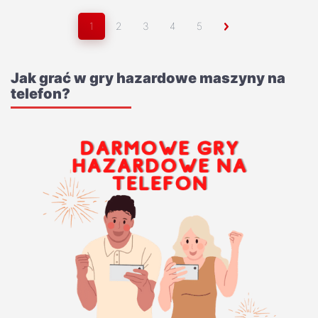
1
2
3
4
5
Jak grać w gry hazardowe maszyny na
telefon?