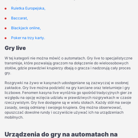
Ruletka Europejska,
Baccarat,
Blackjack online,
Poker na trzy karty.
Gry live
W tej kategorii nie można mówić o automatach. Gry live to specjalistyczne
transmisje, które pozwalają graczom na dołączenie do wieloosobowych
stołów, gdzie prawdziwi krupierzy dbają o gracza i nadzorują cały proces
gry.
Rozgrywki na żywo w kasynach udostępniane są zazwyczaj w osobnej
zakładce. Gry live można podzielić na gry karciane oraz teleturnieje i gry
liczbowe. Fenomen kasyna live wyróżnia go spośród tradycyjnych gier ze
względu na opcję wzięcia udziału w prawdziwych rozgrywkach w czasie
rzeczywistym. Gry live dostępne są w wielu stołach. Każdy stół ma swoje
zasady, swoją odmianę i swojego krupiera. Grę można obserwować,
opuszczać dowolne rundy i oczywiście używać ich na urządzeniach
mobilnych.
Urządzenia do gry na automatach na