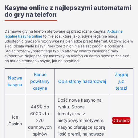
Kasyna online z najlepszymi automatami
do gry na telefon
Darmowe gry na telefon oferowane są przez różne kasyna.
Aktualne
legalne kasyna online
to miejsca, które jako jedyne legalnie mogą
udostępnić graczom rozgrywkę na pieniądze przez Internet. Oczywiście w
sieci działa wiele kasyn. Niektóre z nich nie są szczególnie polecane.
Stojąc przed wyborem tego typu platformy ewarto zasięgnąć rady
ekspertów. Najlepsze gry maszyny na telefon za darmo możesz znaleźć
na takich stronach kasyno, jak na przykład:
Bonus
Zagraj
Nazwa
powitalny
Opis strony hazardowej
już
kasyna
kasyna
teraz!
Dość nowe kasyno na
445% do
rynku. Strona
6000 zł +
tematyczna z
Ice
270
nietypowym motywem.
Odwiedz
Casino
darmowych
Kasyno oferujące sporą
spinów
ilość premii, najnowsze