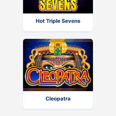
Hot Triple Sevens
Cleopatra