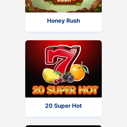
Honey Rush
20 Super Hot