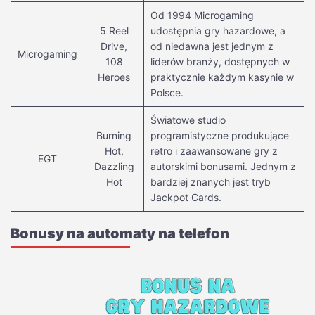
Od 1994 Microgaming
5 Reel
udostępnia gry hazardowe, a
Drive,
od niedawna jest jednym z
Microgaming
108
liderów branży, dostępnych w
Heroes
praktycznie każdym kasynie w
Polsce.
Światowe studio
Burning
programistyczne produkujące
Hot,
retro i zaawansowane gry z
EGT
Dazzling
autorskimi bonusami. Jednym z
Hot
bardziej znanych jest tryb
Jackpot Cards.
Bonusy na automaty na telefon