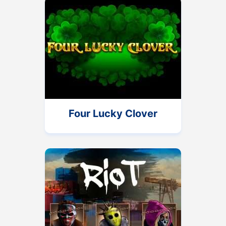
Four Lucky Clover