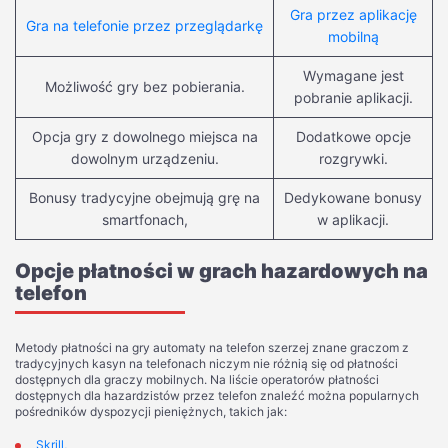
Gra przez aplikację
Gra na telefonie przez przeglądarkę
mobilną
Wymagane jest
Możliwość gry bez pobierania.
pobranie aplikacji.
Opcja gry z dowolnego miejsca na
Dodatkowe opcje
dowolnym urządzeniu.
rozgrywki.
Bonusy tradycyjne obejmują grę na
Dedykowane bonusy
smartfonach,
w aplikacji.
Opcje płatności w grach hazardowych na
telefon
Metody płatności na gry automaty na telefon szerzej znane graczom z
tradycyjnych kasyn na telefonach niczym nie różnią się od płatności
dostępnych dla graczy mobilnych. Na liście operatorów płatności
dostępnych dla hazardzistów przez telefon znaleźć można popularnych
pośredników dyspozycji pieniężnych, takich jak:
Skrill,