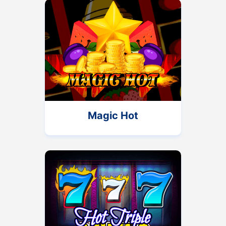
Magic Hot