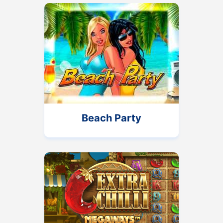
Beach Party