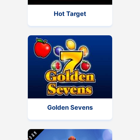
Hot Target
Golden Sevens