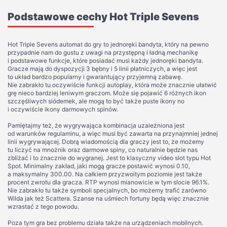
Podstawowe cechy Hot Triple Sevens
Hot Triple Sevens automat do gry to jednoręki bandyta, który na pewno
przypadnie nam do gustu z uwagi na przystępną i ładną mechanikę
i podstawowe funkcje, które posiadać musi każdy jednoręki bandyta.
Gracze mają do dyspozycji 3 bębny i 5 linii płatniczych, a więc jest
to układ bardzo popularny i gwarantujący przyjemną zabawę.
Nie zabrakło tu oczywiście funkcji autoplay, która może znacznie ułatwić
grę nieco bardziej leniwym graczom. Może się pojawić 6 różnych ikon
szczęśliwych siódemek, ale mogą to być także puste ikony no
i oczywiście ikony darmowych spinów.
Pamiętajmy też, że wygrywająca kombinacja uzależniona jest
od warunków regulaminu, a więc musi być zawarta na przynajmniej jednej
linii wygrywającej. Dobrą wiadomością dla graczy jest to, że możemy
tu liczyć na mnożnik oraz darmowe spiny, co naturalnie będzie nas
zbliżać i to znacznie do wygranej. Jest to klasyczny video slot typu Hot
Spot. Minimalny zakład, jaki mogą gracze postawić wynosi 0.10,
a maksymalny 300.00. Na całkiem przyzwoitym poziomie jest także
procent zwrotu dla gracza. RTP wynosi mianowicie w tym slocie 96.1%.
Nie zabrakło tu także symboli specjalnych, bo możemy trafić zarówno
Wilda jak też Scattera. Szanse na uśmiech fortuny będą więc znacznie
wzrastać z tego powodu.
Poza tym gra bez problemu działa także na urządzeniach mobilnych.