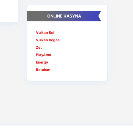
ONLINE KASYNA
Vulkan Bet
Vulkan Vegas
Zet
PlayAmo
Energy
Betchan