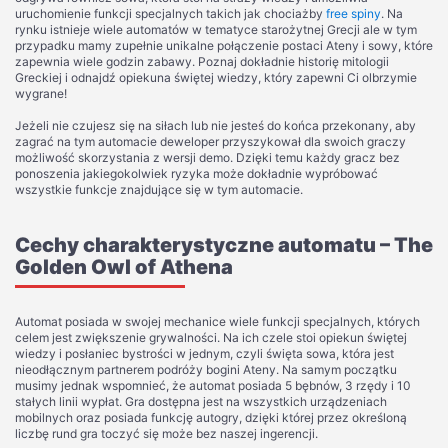
uruchomienie funkcji specjalnych takich jak chociażby
free spiny
. Na
rynku istnieje wiele automatów w tematyce starożytnej Grecji ale w tym
przypadku mamy zupełnie unikalne połączenie postaci Ateny i sowy, które
zapewnia wiele godzin zabawy. Poznaj dokładnie historię mitologii
Greckiej i odnajdź opiekuna świętej wiedzy, który zapewni Ci olbrzymie
wygrane!
Jeżeli nie czujesz się na siłach lub nie jesteś do końca przekonany, aby
zagrać na tym automacie deweloper przyszykował dla swoich graczy
możliwość skorzystania z wersji demo. Dzięki temu każdy gracz bez
ponoszenia jakiegokolwiek ryzyka może dokładnie wypróbować
wszystkie funkcje znajdujące się w tym automacie.
Cechy charakterystyczne automatu – The
Golden Owl of Athena
Automat posiada w swojej mechanice wiele funkcji specjalnych, których
celem jest zwiększenie grywalności. Na ich czele stoi opiekun świętej
wiedzy i posłaniec bystrości w jednym, czyli święta sowa, która jest
nieodłącznym partnerem podróży bogini Ateny. Na samym początku
musimy jednak wspomnieć, że automat posiada 5 bębnów, 3 rzędy i 10
stałych linii wypłat. Gra dostępna jest na wszystkich urządzeniach
mobilnych oraz posiada funkcję autogry, dzięki której przez określoną
liczbę rund gra toczyć się może bez naszej ingerencji.