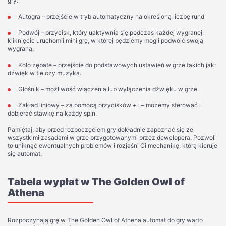
gry.
Autogra – przejście w tryb automatyczny na określoną liczbę rund
Podwój – przycisk, który uaktywnia się podczas każdej wygranej,
kliknięcie uruchomii mini grę, w której będziemy mogli podwoić swoją
wygraną.
Koło zębate – przejście do podstawowych ustawień w grze takich jak:
dźwięk w tle czy muzyka.
Głośnik – możliwość włączenia lub wyłączenia dźwięku w grze.
Zakład liniowy – za pomocą przycisków + i – możemy sterować i
dobierać stawkę na każdy spin.
Pamiętaj, aby przed rozpoczęciem gry dokładnie zapoznać się ze
wszystkimi zasadami w grze przygotowanymi przez dewelopera. Pozwoli
to uniknąć ewentualnych problemów i rozjaśni Ci mechanikę, którą kieruje
się automat.
Tabela wypłat w The Golden Owl of
Athena
Rozpoczynają grę w The Golden Owl of Athena automat do gry warto