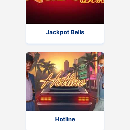
Jackpot Bells
Hotline