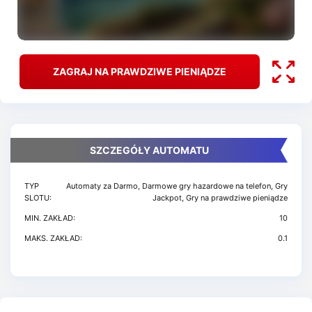
ZAGRAJ NA PRAWDZIWE PIENIĄDZE
SZCZEGÓŁY AUTOMATU
TYP
Automaty za Darmo
,
Darmowe gry hazardowe na telefon
,
Gry
SLOTU:
Jackpot
,
Gry na prawdziwe pieniądze
MIN. ZAKŁAD:
10
MAKS. ZAKŁAD:
0.1