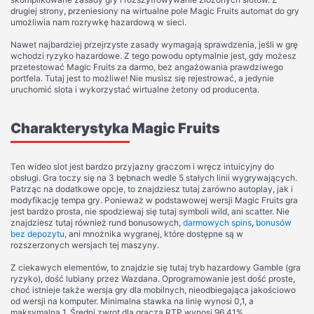
drugiej strony, przeniesiony na wirtualne pole Magic Fruits automat do gry
umożliwia nam rozrywkę hazardową w sieci.
Nawet najbardziej przejrzyste zasady wymagają sprawdzenia, jeśli w grę
wchodzi ryzyko hazardowe. Z tego powodu optymalnie jest, gdy możesz
przetestować Magic Fruits za darmo, bez angażowania prawdziwego
portfela. Tutaj jest to możliwe! Nie musisz się rejestrować, a jedynie
uruchomić slota i wykorzystać wirtualne żetony od producenta.
Charakterystyka Magic Fruits
Ten wideo slot jest bardzo przyjazny graczom i wręcz intuicyjny do
obsługi. Gra toczy się na 3 bębnach wedle 5 stałych linii wygrywających.
Patrząc na dodatkowe opcje, to znajdziesz tutaj zarówno autoplay, jak i
modyfikację tempa gry. Ponieważ w podstawowej wersji Magic Fruits gra
jest bardzo prosta, nie spodziewaj się tutaj symboli wild, ani scatter. Nie
znajdziesz tutaj również rund bonusowych,
darmowych spins
,
bonusów
bez depozytu
, ani mnożnika wygranej, które dostępne są w
rozszerzonych wersjach tej maszyny.
Z ciekawych elementów, to znajdzie się tutaj tryb hazardowy Gamble (gra
ryzyko), dość lubiany przez Wazdana. Oprogramowanie jest dość proste,
choć istnieje także wersja gry dla mobilnych, nieodbiegająca jakościowo
od wersji na komputer. Minimalna stawka na linię wynosi 0,1, a
maksymalna 1. Średni zwrot dla gracza RTP wynosi 96,41%.