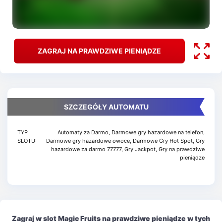
ZAGRAJ NA PRAWDZIWE PIENIĄDZE
SZCZEGÓŁY AUTOMATU
TYP
Automaty za Darmo
,
Darmowe gry hazardowe na telefon
,
SLOTU:
Darmowe gry hazardowe owoce
,
Darmowe Gry Hot Spot
,
Gry
hazardowe za darmo 77777
,
Gry Jackpot
,
Gry na prawdziwe
pieniądze
Zagraj w slot Magic Fruits na prawdziwe pieniądze w tych