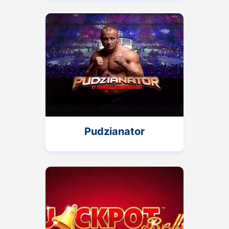
Pudzianator