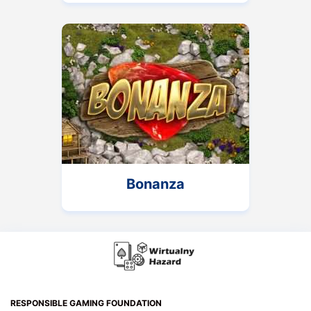
Bonanza
RESPONSIBLE GAMING FOUNDATION