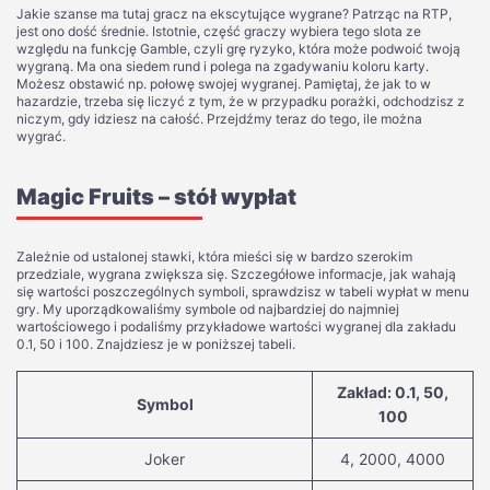
Jakie szanse ma tutaj gracz na ekscytujące wygrane? Patrząc na RTP,
jest ono dość średnie. Istotnie, część graczy wybiera tego slota ze
względu na funkcję Gamble, czyli grę ryzyko, która może podwoić twoją
wygraną. Ma ona siedem rund i polega na zgadywaniu koloru karty.
Możesz obstawić np. połowę swojej wygranej. Pamiętaj, że jak to w
hazardzie, trzeba się liczyć z tym, że w przypadku porażki, odchodzisz z
niczym, gdy idziesz na całość. Przejdźmy teraz do tego, ile można
wygrać.
Magic Fruits – stół wypłat
Zależnie od ustalonej stawki, która mieści się w bardzo szerokim
przedziale, wygrana zwiększa się. Szczegółowe informacje, jak wahają
się wartości poszczególnych symboli, sprawdzisz w tabeli wypłat w menu
gry. My uporządkowaliśmy symbole od najbardziej do najmniej
wartościowego i podaliśmy przykładowe wartości wygranej dla zakładu
0.1, 50 i 100. Znajdziesz je w poniższej tabeli.
Zakład: 0.1, 50,
Symbol
100
Joker
4, 2000, 4000