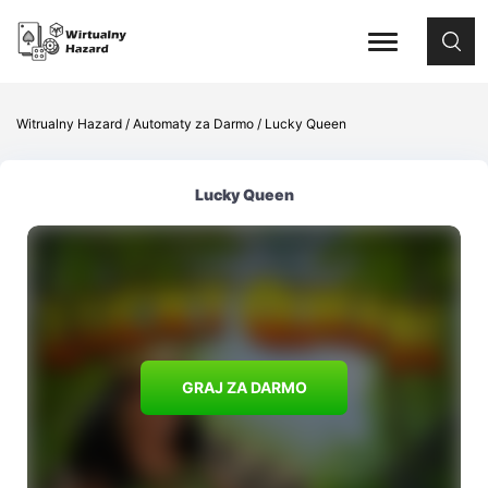
search
Witrualny Hazard
/
Automaty za Darmo
/
Lucky Queen
Lucky Queen
GRAJ ZA DARMO