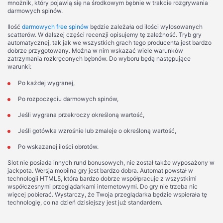
mnożnik, który pojawią się na środkowym bębnie w trakcie rozgrywania
darmowych spinów.
Ilość
darmowych free spinów
będzie zależała od ilości wylosowanych
scatterów. W dalszej części recenzji opisujemy tę zależność. Tryb gry
automatycznej, tak jak we wszystkich grach tego producenta jest bardzo
dobrze przygotowany. Można w nim wskazać wiele warunków
zatrzymania rozkręconych bębnów. Do wyboru będą następujące
warunki:
Po każdej wygranej,
Po rozpoczęciu darmowych spinów,
Jeśli wygrana przekroczy określoną wartość,
Jeśli gotówka wzrośnie lub zmaleje o określoną wartość,
Po wskazanej ilości obrotów.
Slot nie posiada innych rund bonusowych, nie został także wyposażony w
jackpota. Wersja mobilna gry jest bardzo dobra. Automat powstał w
technologii HTML5, która bardzo dobrze współpracuje z wszystkimi
współczesnymi przeglądarkami internetowymi. Do gry nie trzeba nic
więcej pobierać. Wystarczy, że Twoja przeglądarka będzie wspierała tę
technologię, co na dzień dzisiejszy jest już standardem.