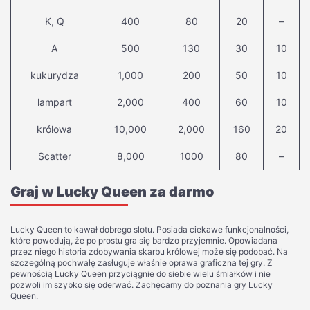
K, Q
400
80
20
–
A
500
130
30
10
kukurydza
1,000
200
50
10
lampart
2,000
400
60
10
królowa
10,000
2,000
160
20
Scatter
8,000
1000
80
–
Graj w Lucky Queen za darmo
Lucky Queen to kawał dobrego slotu. Posiada ciekawe funkcjonalności,
które powodują, że po prostu gra się bardzo przyjemnie. Opowiadana
przez niego historia zdobywania skarbu królowej może się podobać. Na
szczególną pochwałę zasługuje właśnie oprawa graficzna tej gry. Z
pewnością Lucky Queen przyciągnie do siebie wielu śmiałków i nie
pozwoli im szybko się oderwać. Zachęcamy do poznania gry Lucky
Queen.