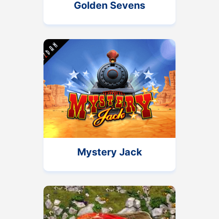
Golden Sevens
Mystery Jack