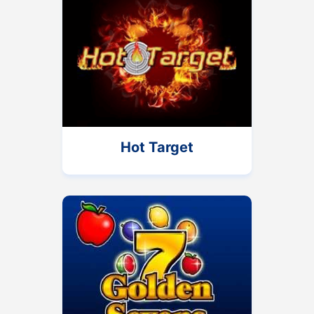
Hot Target