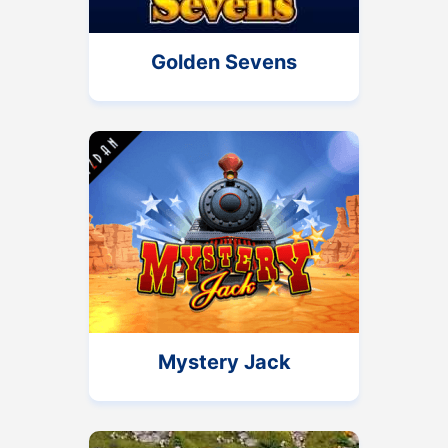
Golden Sevens
Mystery Jack