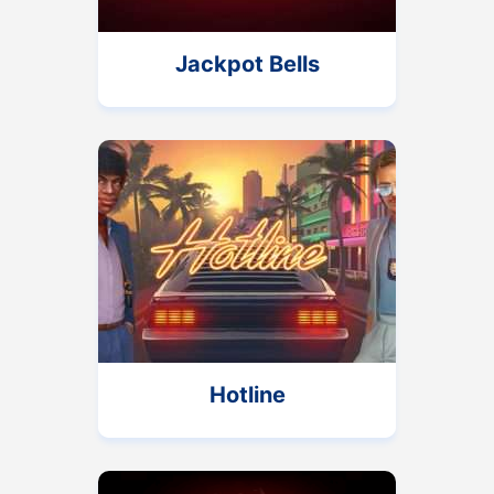
Jackpot Bells
Hotline