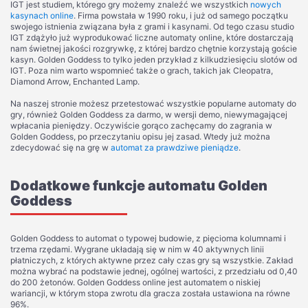
IGT jest studiem, którego gry możemy znaleźć we wszystkich
nowych
kasynach online
. Firma powstała w 1990 roku, i już od samego początku
swojego istnienia związana była z grami i kasynami. Od tego czasu studio
IGT zdążyło już wyprodukować liczne automaty online, które dostarczają
nam świetnej jakości rozgrywkę, z której bardzo chętnie korzystają goście
kasyn. Golden Goddess to tylko jeden przykład z kilkudziesięciu slotów od
IGT. Poza nim warto wspomnieć także o grach, takich jak Cleopatra,
Diamond Arrow, Enchanted Lamp.
Na naszej stronie możesz przetestować wszystkie popularne automaty do
gry, również Golden Goddess za darmo, w wersji demo, niewymagającej
wpłacania pieniędzy. Oczywiście gorąco zachęcamy do zagrania w
Golden Goddess, po przeczytaniu opisu jej zasad. Wtedy już można
zdecydować się na grę w
automat za prawdziwe pieniądze
.
Dodatkowe funkcje automatu Golden
Goddess
Golden Goddess to automat o typowej budowie, z pięcioma kolumnami i
trzema rzędami. Wygrane układają się w nim w 40 aktywnych linii
płatniczych, z których aktywne przez cały czas gry są wszystkie. Zakład
można wybrać na podstawie jednej, ogólnej wartości, z przedziału od 0,40
do 200 żetonów. Golden Goddess online jest automatem o niskiej
wariancji, w którym stopa zwrotu dla gracza została ustawiona na równe
96%.