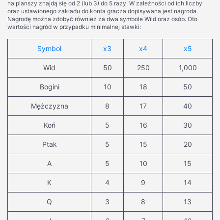
na planszy znajdą się od 2 (lub 3) do 5 razy. W zależności od ich liczby
oraz ustawionego zakładu do konta gracza dopisywana jest nagroda.
Nagrodę można zdobyć również za dwa symbole Wild oraz osób. Oto
wartości nagród w przypadku minimalnej stawki:
Symbol
x3
x4
x5
Wid
50
250
1,000
Bogini
10
18
50
Mężczyzna
8
17
40
Koń
5
16
30
Ptak
5
15
20
A
5
10
15
K
4
9
14
Q
3
8
13