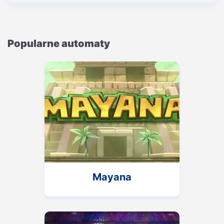
Popularne automaty
Mayana