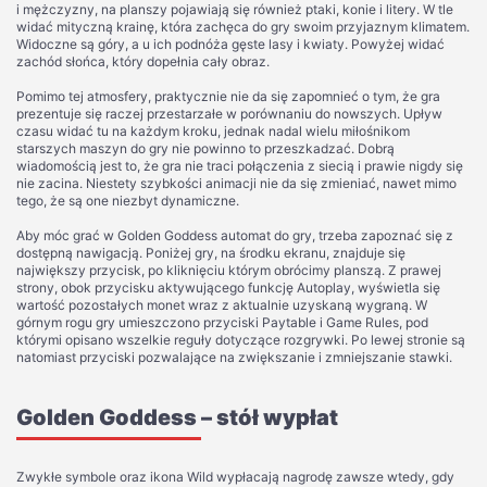
i mężczyzny, na planszy pojawiają się również ptaki, konie i litery. W tle
widać mityczną krainę, która zachęca do gry swoim przyjaznym klimatem.
Widoczne są góry, a u ich podnóża gęste lasy i kwiaty. Powyżej widać
zachód słońca, który dopełnia cały obraz.
Pomimo tej atmosfery, praktycznie nie da się zapomnieć o tym, że gra
prezentuje się raczej przestarzałe w porównaniu do nowszych. Upływ
czasu widać tu na każdym kroku, jednak nadal wielu miłośnikom
starszych maszyn do gry nie powinno to przeszkadzać. Dobrą
wiadomością jest to, że gra nie traci połączenia z siecią i prawie nigdy się
nie zacina. Niestety szybkości animacji nie da się zmieniać, nawet mimo
tego, że są one niezbyt dynamiczne.
Aby móc grać w Golden Goddess automat do gry, trzeba zapoznać się z
dostępną nawigacją. Poniżej gry, na środku ekranu, znajduje się
największy przycisk, po kliknięciu którym obrócimy planszą. Z prawej
strony, obok przycisku aktywującego funkcję Autoplay, wyświetla się
wartość pozostałych monet wraz z aktualnie uzyskaną wygraną. W
górnym rogu gry umieszczono przyciski Paytable i Game Rules, pod
którymi opisano wszelkie reguły dotyczące rozgrywki. Po lewej stronie są
natomiast przyciski pozwalające na zwiększanie i zmniejszanie stawki.
Golden Goddess – stół wypłat
Zwykłe symbole oraz ikona Wild wypłacają nagrodę zawsze wtedy, gdy