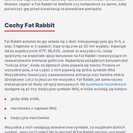
Możesz zagrać w Fat Rabbit na telefonie czy komputerze za darmo, żeby
poćwiczyć grę przed rywalizacją na prawdziwe pieniądze.
Cechy Fat Rabbit
Fat Rabbit automat do gry składa się z dość nietypowego pola gry 5×5, a
więc 5 bębnów w 5 rzędach. Daje to łącznie aż 50 linii wypłaty. Imponuje
także współczynnik RTP, 96,45%. Jednak to wszystko nic, kiedy
spojrzymy na wspaniałe opcje bonusowe na Fat Rabbit i towarzyszące im
zaawansowane animacje graficzne. Najbardziej pożądanym bonusem jest
“funkcja żniw”, kiedy na bębnach slota pojawia się traktor. Przeora on
wszystkie pola, a na części z nich pojawią się dzikie symbole Wild.
Wszystkiemu towarzyszy zaawansowana animacja oraz świetne efekty
dźwiękowe. Lecz to jeszcze nie wszystko. Fat Rabbit, jak sama nazwa
wskazuje jest aż tłusty od opcji bonusowych. Na
automacie hazardowym
dostępne są aż trzy tradycyjne symbole Wild, w które wcielają się kolejno:
gruby biały królik,
marchewka z napisem Wild,
tradycyjna marchewka.
Wszystkie z nich następują dowolne inne symbole, za wyjątkiem dzikich
symboli. Jeszcze Ci mało? No to słuchaj! W Fat Rabbit możesz uruchomić