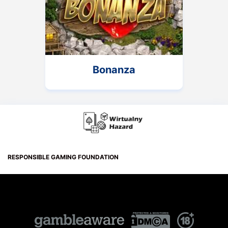
Bonanza
RESPONSIBLE GAMING FOUNDATION