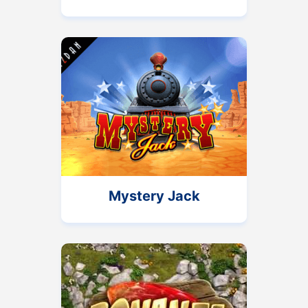
Mystery Jack